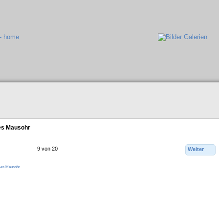
es Mausohr
9 von 20
Weiter