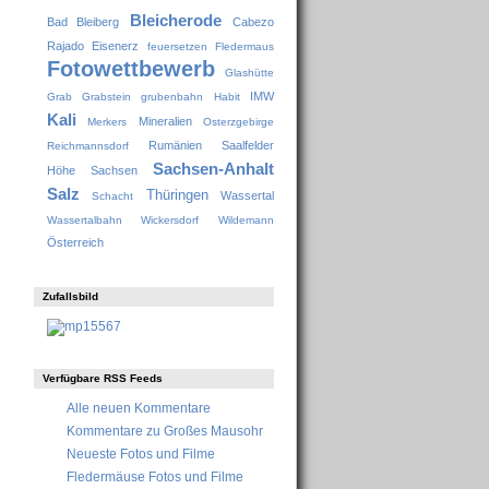
Bleicherode
Bad Bleiberg
Cabezo
Rajado
Eisenerz
feuersetzen
Fledermaus
Fotowettbewerb
Glashütte
IMW
Grab
Grabstein
grubenbahn
Habit
Kali
Mineralien
Merkers
Osterzgebirge
Rumänien
Saalfelder
Reichmannsdorf
Sachsen-Anhalt
Höhe
Sachsen
Salz
Thüringen
Wassertal
Schacht
Wassertalbahn
Wickersdorf
Wildemann
Österreich
Zufallsbild
Verfügbare RSS Feeds
Alle neuen Kommentare
Kommentare zu Großes Mausohr
Neueste Fotos und Filme
Fledermäuse Fotos und Filme