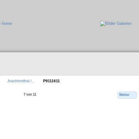
Joachimsthal /…
P9111611
7 von 11
Weiter