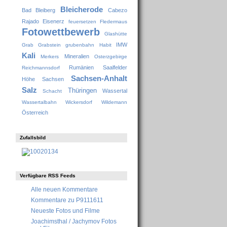
Bleicherode
Bad Bleiberg
Cabezo
Rajado
Eisenerz
feuersetzen
Fledermaus
Fotowettbewerb
Glashütte
IMW
Grab
Grabstein
grubenbahn
Habit
Kali
Mineralien
Merkers
Osterzgebirge
Rumänien
Saalfelder
Reichmannsdorf
Sachsen-Anhalt
Höhe
Sachsen
Salz
Thüringen
Wassertal
Schacht
Wassertalbahn
Wickersdorf
Wildemann
Österreich
Zufallsbild
Verfügbare RSS Feeds
Alle neuen Kommentare
Kommentare zu P9111611
Neueste Fotos und Filme
Joachimsthal / Jachymov Fotos