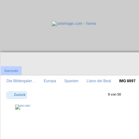
Startseite
Die Bildergaler…
Europa
Spanien
Llano del Beal
IMG 8897
8 von 50
Zurück