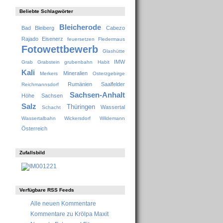
Beliebte Schlagwörter
Bleicherode
Bad Bleiberg
Cabezo
Rajado
Eisenerz
feuersetzen
Fledermaus
Fotowettbewerb
Glashütte
IMW
Grab
Grabstein
grubenbahn
Habit
Kali
Mineralien
Merkers
Osterzgebirge
Rumänien
Saalfelder
Reichmannsdorf
Sachsen-Anhalt
Höhe
Sachsen
Salz
Thüringen
Wassertal
Schacht
Wassertalbahn
Wickersdorf
Wildemann
Österreich
Zufallsbild
Verfügbare RSS Feeds
Alle neuen Kommentare
Kommentare zu Krölpa Maxit