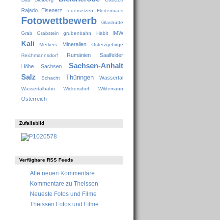
Rajado
Eisenerz
feuersetzen
Fledermaus
Fotowettbewerb
Glashütte
IMW
Grab
Grabstein
grubenbahn
Habit
Kali
Mineralien
Merkers
Osterzgebirge
Rumänien
Saalfelder
Reichmannsdorf
Sachsen-Anhalt
Höhe
Sachsen
Salz
Thüringen
Wassertal
Schacht
Wassertalbahn
Wickersdorf
Wildemann
Österreich
Zufallsbild
Verfügbare RSS Feeds
Alle neuen Kommentare
Kommentare zu Theissen
Neueste Fotos und Filme
Theissen Fotos und Filme