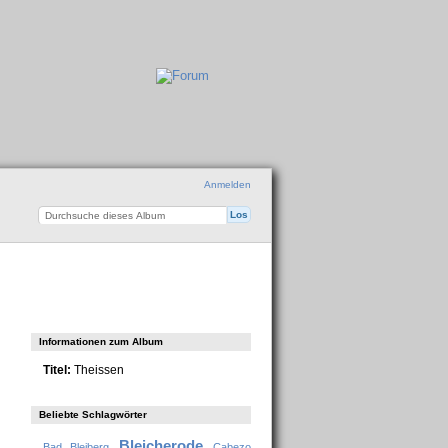
Anmelden
Informationen zum Album
Titel:
Theissen
Beliebte Schlagwörter
Bleicherode
Bad Bleiberg
Cabezo