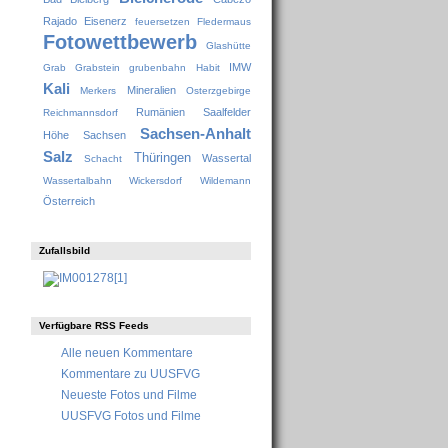
Rajado
Eisenerz
feuersetzen
Fledermaus
Fotowettbewerb
Glashütte
IMW
Grab
Grabstein
grubenbahn
Habit
Kali
Mineralien
Merkers
Osterzgebirge
Rumänien
Saalfelder
Reichmannsdorf
Sachsen-Anhalt
Höhe
Sachsen
Salz
Thüringen
Wassertal
Schacht
Wassertalbahn
Wickersdorf
Wildemann
Österreich
Zufallsbild
Verfügbare RSS Feeds
Alle neuen Kommentare
Kommentare zu UUSFVG
Neueste Fotos und Filme
UUSFVG Fotos und Filme