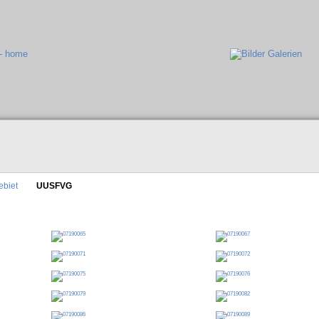
ebiet
UUSFVG