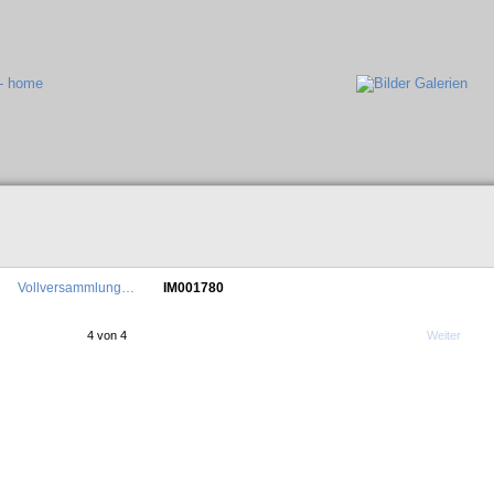
Vollversammlung…
IM001780
4 von 4
Weiter