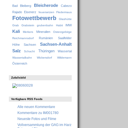
Bleicherode
Bad Bleiberg
Cabezo
Rajado
Eisenerz
feuersetzen
Fledermaus
Fotowettbewerb
Glashütte
IMW
Grab
Grabstein
grubenbahn
Habit
Kali
Mineralien
Merkers
Osterzgebirge
Rumänien
Saalfelder
Reichmannsdorf
Sachsen-Anhalt
Höhe
Sachsen
Salz
Thüringen
Wassertal
Schacht
Wassertalbahn
Wickersdorf
Wildemann
Österreich
Zufallsbild
Verfügbare RSS Feeds
Alle neuen Kommentare
Kommentare zu IM001780
Neueste Fotos und Filme
Vollversammlung der GAG im Harz